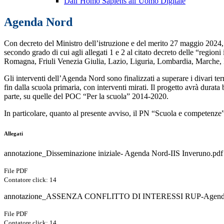
Dall’Homo Sapiens all’Uomo Digitale
Agenda Nord
Con decreto del Ministro dell’istruzione e del merito 27 maggio 2024, 
secondo grado di cui agli allegati 1 e 2 al citato decreto delle “regio
Romagna, Friuli Venezia Giulia, Lazio, Liguria, Lombardia, Marche,
Gli interventi dell’Agenda Nord sono finalizzati a superare i divari terri
fin dalla scuola primaria, con interventi mirati. Il progetto avrà dur
parte, su quelle del POC “Per la scuola” 2014-2020.
In particolare, quanto al presente avviso, il PN “Scuola e competenze” 2
Allegati
annotazione_Disseminazione iniziale- Agenda Nord-IIS Inveruno.pdf
File PDF
Contatore click: 14
annotazione_ASSENZA CONFLITTO DI INTERESSI RUP-Agenda
File PDF
Contatore click: 14