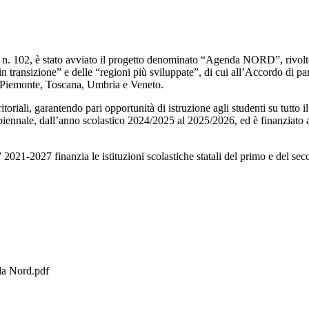
n. 102, è stato avviato il progetto denominato “Agenda NORD”, rivolto al
ni in transizione” e delle “regioni più sviluppate”, di cui all’Accordo d
 Piemonte, Toscana, Umbria e Veneto.
toriali, garantendo pari opportunità di istruzione agli studenti su tutto i
ata biennale, dall’anno scolastico 2024/2025 al 2025/2026, ed è finanziat
021-2027 finanzia le istituzioni scolastiche statali del primo e del second
 Nord.pdf