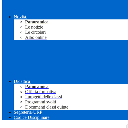
Novità
Panoramica
Le notizie
Le circolari
Albo online
Didattica
Panoramica
Offerta formativa
I progetti delle classi
Programmi svolti
Documenti classi quinte
Segreteria-URP
Codice Disciplinare