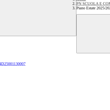
PN SCUOLA E COM
Piano Estate 2025/2
 H34D25001130007