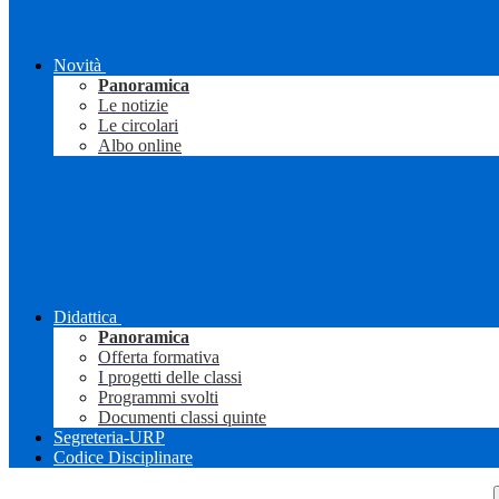
Novità
Panoramica
Le notizie
Le circolari
Albo online
Didattica
Panoramica
Offerta formativa
I progetti delle classi
Programmi svolti
Documenti classi quinte
Segreteria-URP
Codice Disciplinare