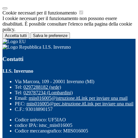
Cookie necessari per il funzionamento
I cookie necessari per il funzionamento non possono essere
disabilitati. È possibile consultare l'elenco nella pagina della cookie
policy.
Accetta tutti
Salva le preferenze
I.I.S. Inveruno
Contatti
I.I.S. Inveruno
Via Marcora, 109 - 20001 Inveruno (MI)
Tel:
0297288182 (sede)
Tel:
029787234 (Lombardini)
Email:
miis016005@istruzione.it
Link per inviare una mail
PEC:
miis016005@pec.istruzione.it
Link per inviare una mail
C.F.: 93018890157
Codice univoco: UF5IAO
codice IPA: istsc_miis016005
Codice meccanografico: MIIS016005