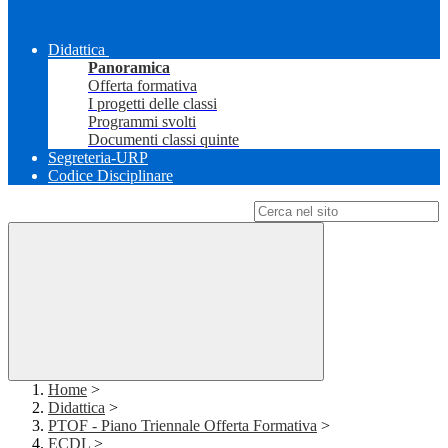
Didattica
Panoramica
Offerta formativa
I progetti delle classi
Programmi svolti
Documenti classi quinte
Segreteria-URP
Codice Disciplinare
Campo di ricerca per le pagine del sito
Home
>
Didattica
>
PTOF - Piano Triennale Offerta Formativa
>
ECDL
>