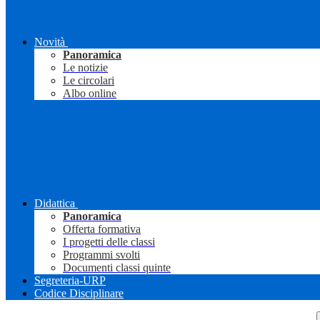
Novità
Panoramica
Le notizie
Le circolari
Albo online
Didattica
Panoramica
Offerta formativa
I progetti delle classi
Programmi svolti
Documenti classi quinte
Segreteria-URP
Codice Disciplinare