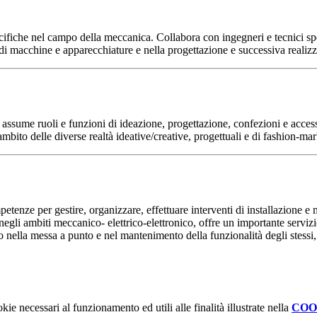
ifiche nel campo della meccanica. Collabora con ingegneri e tecnici spe
di macchine e apparecchiature e nella progettazione e successiva realizz
e assume ruoli e funzioni di ideazione, progettazione, confezioni e acc
l’ambito delle diverse realtà ideative/creative, progettuali e di fashion-ma
tenze per gestire, organizzare, effettuare interventi di installazione e 
egli ambiti meccanico- elettrico-elettronico, offre un importante servizi
ivello nella messa a punto e nel mantenimento della funzionalità degli stessi
kie necessari al funzionamento ed utili alle finalità illustrate nella
COO