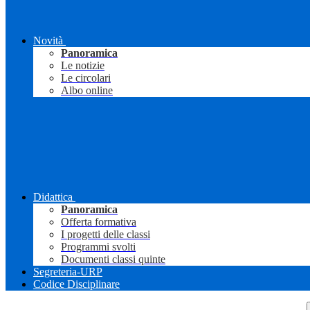
Novità
Panoramica
Le notizie
Le circolari
Albo online
Didattica
Panoramica
Offerta formativa
I progetti delle classi
Programmi svolti
Documenti classi quinte
Segreteria-URP
Codice Disciplinare