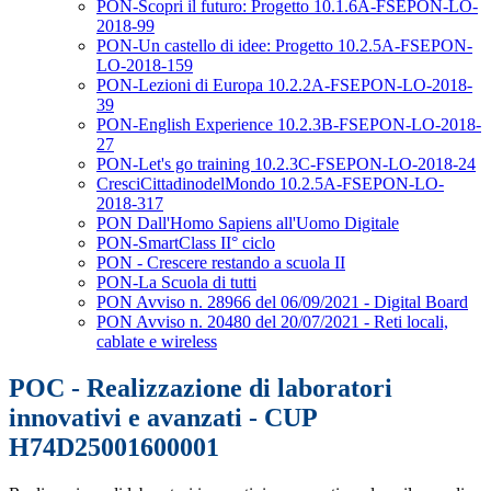
PON-Scopri il futuro: Progetto 10.1.6A-FSEPON-LO-
2018-99
PON-Un castello di idee: Progetto 10.2.5A-FSEPON-
LO-2018-159
PON-Lezioni di Europa 10.2.2A-FSEPON-LO-2018-
39
PON-English Experience 10.2.3B-FSEPON-LO-2018-
27
PON-Let's go training 10.2.3C-FSEPON-LO-2018-24
CresciCittadinodelMondo 10.2.5A-FSEPON-LO-
2018-317
PON Dall'Homo Sapiens all'Uomo Digitale
PON-SmartClass II° ciclo
PON - Crescere restando a scuola II
PON-La Scuola di tutti
PON Avviso n. 28966 del 06/09/2021 - Digital Board
PON Avviso n. 20480 del 20/07/2021 - Reti locali,
cablate e wireless
POC - Realizzazione di laboratori
innovativi e avanzati - CUP
H74D25001600001