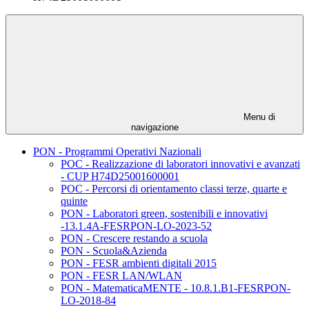
Menu di
navigazione
PON - Programmi Operativi Nazionali
POC - Realizzazione di laboratori innovativi e avanzati
- CUP H74D25001600001
POC - Percorsi di orientamento classi terze, quarte e
quinte
PON - Laboratori green, sostenibili e innovativi
-13.1.4A-FESRPON-LO-2023-52
PON - Crescere restando a scuola
PON - Scuola&Azienda
PON - FESR ambienti digitali 2015
PON - FESR LAN/WLAN
PON - MatematicaMENTE - 10.8.1.B1-FESRPON-
LO-2018-84