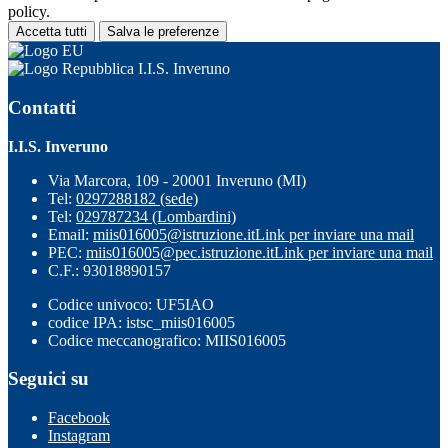
policy.
Accetta tutti
Salva le preferenze
I.I.S. Inveruno
Contatti
I.I.S. Inveruno
Via Marcora, 109 - 20001 Inveruno (MI)
Tel:
0297288182 (sede)
Tel:
029787234 (Lombardini)
Email:
miis016005@istruzione.it
Link per inviare una mail
PEC:
miis016005@pec.istruzione.it
Link per inviare una mail
C.F.: 93018890157
Codice univoco: UF5IAO
codice IPA: istsc_miis016005
Codice meccanografico: MIIS016005
Seguici su
Facebook
Instagram