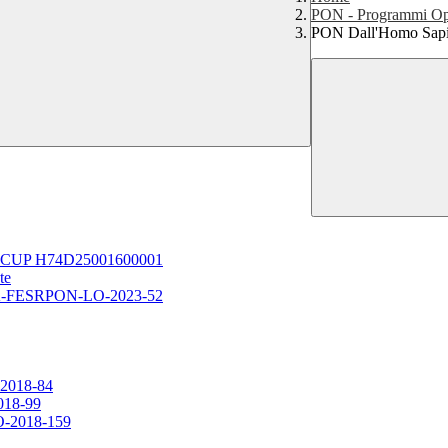
PON - Programmi Ope
PON Dall'Homo Sapie
ti - CUP H74D25001600001
te
.1.4A-FESRPON-LO-2023-52
2018-84
018-99
O-2018-159