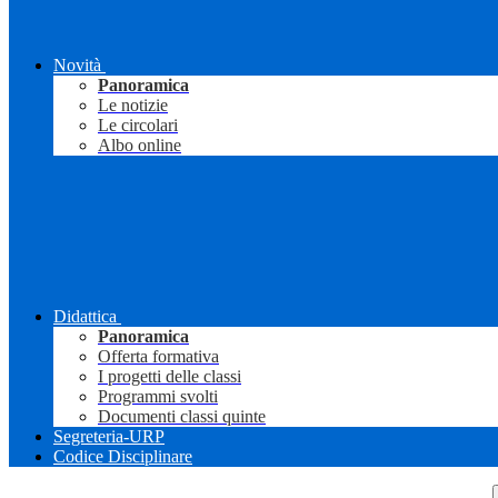
Novità
Panoramica
Le notizie
Le circolari
Albo online
Didattica
Panoramica
Offerta formativa
I progetti delle classi
Programmi svolti
Documenti classi quinte
Segreteria-URP
Codice Disciplinare