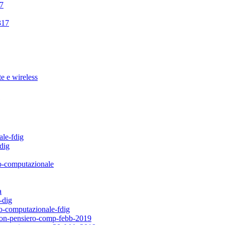
7
317
e e wireless
e
le-fdig
dig
o-computazionale
a
-dig
o-computazionale-fdig
pon-pensiero-comp-febb-2019