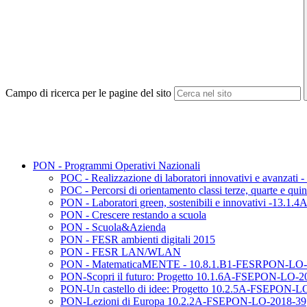
Campo di ricerca per le pagine del sito
PON - Programmi Operativi Nazionali
POC - Realizzazione di laboratori innovativi e avanza
POC - Percorsi di orientamento classi terze, quarte e quin
PON - Laboratori green, sostenibili e innovativi -13
PON - Crescere restando a scuola
PON - Scuola&Azienda
PON - FESR ambienti digitali 2015
PON - FESR LAN/WLAN
PON - MatematicaMENTE - 10.8.1.B1-FESRPON-LO-
PON-Scopri il futuro: Progetto 10.1.6A-FSEPON-LO-2
PON-Un castello di idee: Progetto 10.2.5A-FSEPON-L
PON-Lezioni di Europa 10.2.2A-FSEPON-LO-2018-39