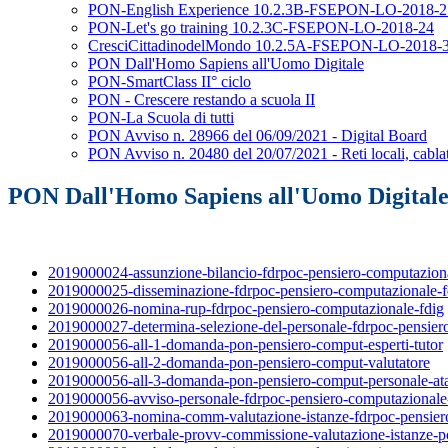
PON-English Experience 10.2.3B-FSEPON-LO-2018-2
PON-Let's go training 10.2.3C-FSEPON-LO-2018-24
CresciCittadinodelMondo 10.2.5A-FSEPON-LO-2018-
PON Dall'Homo Sapiens all'Uomo Digitale
PON-SmartClass II° ciclo
PON - Crescere restando a scuola II
PON-La Scuola di tutti
PON Avviso n. 28966 del 06/09/2021 - Digital Board
PON Avviso n. 20480 del 20/07/2021 - Reti locali, cablat
PON Dall'Homo Sapiens all'Uomo Digital
2019000024-assunzione-bilancio-fdrpoc-pensiero-computaziona
2019000025-disseminazione-fdrpoc-pensiero-computazionale-f
2019000026-nomina-rup-fdrpoc-pensiero-computazionale-fdig
2019000027-determina-selezione-del-personale-fdrpoc-pensier
2019000056-all-1-domanda-pon-pensiero-comput-esperti-tutor
2019000056-all-2-domanda-pon-pensiero-comput-valutatore
2019000056-all-3-domanda-pon-pensiero-comput-personale-at
2019000056-avviso-personale-fdrpoc-pensiero-computazionale
2019000063-nomina-comm-valutazione-istanze-fdrpoc-pensier
2019000070-verbale-provv-commissione-valutazione-istanze-