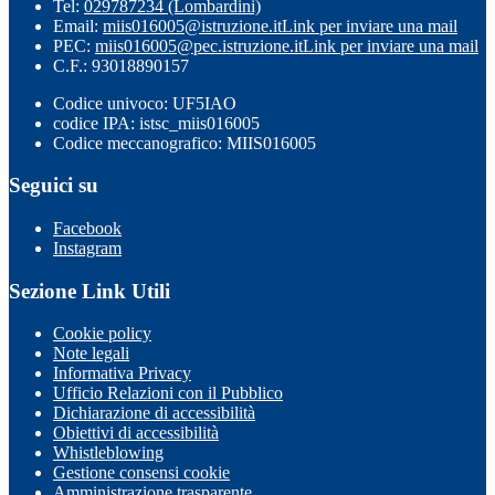
Tel:
029787234 (Lombardini)
Email:
miis016005@istruzione.it
Link per inviare una mail
PEC:
miis016005@pec.istruzione.it
Link per inviare una mail
C.F.: 93018890157
Codice univoco: UF5IAO
codice IPA: istsc_miis016005
Codice meccanografico: MIIS016005
Seguici su
Facebook
Instagram
Sezione Link Utili
Cookie policy
Note legali
Informativa Privacy
Ufficio Relazioni con il Pubblico
Dichiarazione di accessibilità
Obiettivi di accessibilità
Whistleblowing
Gestione consensi cookie
Amministrazione trasparente