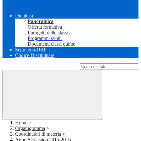
Didattica
Panoramica
Offerta formativa
I progetti delle classi
Programmi svolti
Documenti classi quinte
Segreteria-URP
Codice Disciplinare
Campo di ricerca per le pagine del sito
Home
>
Organigramma
>
Coordinatori di materia
>
Anno Scolastico 2015-2016