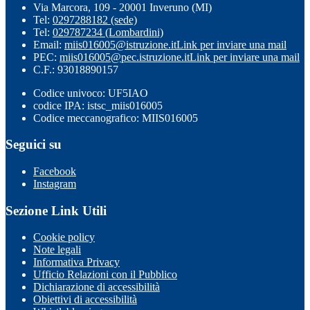
Via Marcora, 109 - 20001 Inveruno (MI)
Tel:
0297288182 (sede)
Tel:
029787234 (Lombardini)
Email:
miis016005@istruzione.it
Link per inviare una mail
PEC:
miis016005@pec.istruzione.it
Link per inviare una mail
C.F.: 93018890157
Codice univoco: UF5IAO
codice IPA: istsc_miis016005
Codice meccanografico: MIIS016005
Seguici su
Facebook
Instagram
Sezione Link Utili
Cookie policy
Note legali
Informativa Privacy
Ufficio Relazioni con il Pubblico
Dichiarazione di accessibilità
Obiettivi di accessibilità