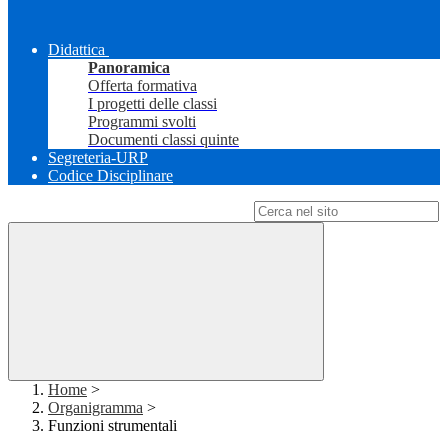
Didattica
Panoramica
Offerta formativa
I progetti delle classi
Programmi svolti
Documenti classi quinte
Segreteria-URP
Codice Disciplinare
Campo di ricerca per le pagine del sito
Home
>
Organigramma
>
Funzioni strumentali