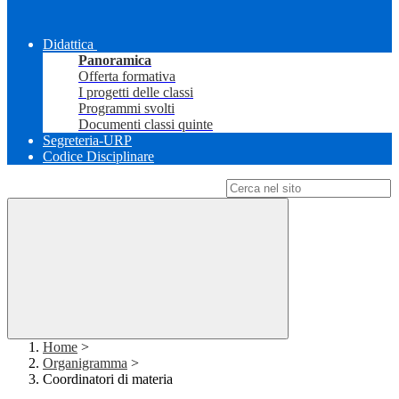
Didattica
Panoramica
Offerta formativa
I progetti delle classi
Programmi svolti
Documenti classi quinte
Segreteria-URP
Codice Disciplinare
Campo di ricerca per le pagine del sito
Home
>
Organigramma
>
Coordinatori di materia