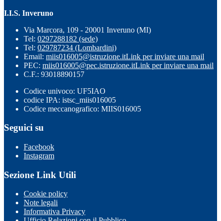
I.I.S. Inveruno
Via Marcora, 109 - 20001 Inveruno (MI)
Tel:
0297288182 (sede)
Tel:
029787234 (Lombardini)
Email:
miis016005@istruzione.it
Link per inviare una mail
PEC:
miis016005@pec.istruzione.it
Link per inviare una mail
C.F.: 93018890157
Codice univoco: UF5IAO
codice IPA: istsc_miis016005
Codice meccanografico: MIIS016005
Seguici su
Facebook
Instagram
Sezione Link Utili
Cookie policy
Note legali
Informativa Privacy
Ufficio Relazioni con il Pubblico