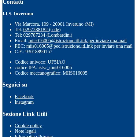
Contatti
I.I.S. Inveruno
Via Marcora, 109 - 20001 Inveruno (MI)
Tel:
0297288182 (sede)
Tel:
029787234 (Lombardini)
Email:
miis016005@istruzione.it
Link per inviare una mail
PEC:
miis016005@pec.istruzione.it
Link per inviare una mail
C.F.: 93018890157
Codice univoco: UF5IAO
codice IPA: istsc_miis016005
Codice meccanografico: MIIS016005
Seguici su
Facebook
Instagram
Sezione Link Utili
Cookie policy
Note legali
Informativa Privacy