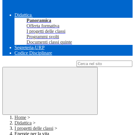
Didattica
Panoramica
Offerta formativa
I progetti delle classi
Programmi svolti
Documenti classi quinte
Segreteria-URP
Codice Disciplinare
Campo di ricerca per le pagine del sito
Home
>
Didattica
>
I progetti delle classi
>
Energie per la vita