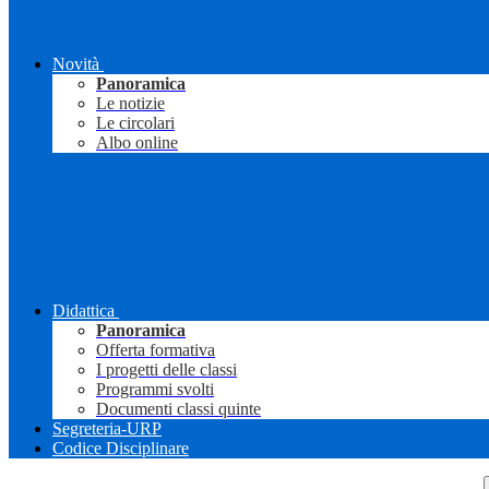
Novità
Panoramica
Le notizie
Le circolari
Albo online
Didattica
Panoramica
Offerta formativa
I progetti delle classi
Programmi svolti
Documenti classi quinte
Segreteria-URP
Codice Disciplinare