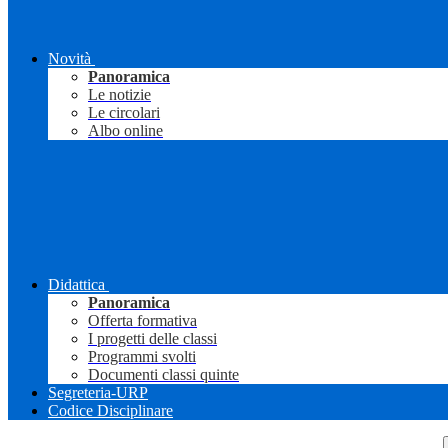
Novità
Panoramica
Le notizie
Le circolari
Albo online
Didattica
Panoramica
Offerta formativa
I progetti delle classi
Programmi svolti
Documenti classi quinte
Segreteria-URP
Codice Disciplinare