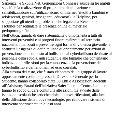
Sapienza” e Skuola.Net. Generazioni Connesse agisce su tre ambiti
specifici: la realizzazione di programmi di educazione e
sensibilizzazione sull’utilizzo sicuro di Internet (rivolti a bambini e
adolescenti, genitori, insegnanti, educatori); la Helpline, per
supportare gli utenti su problematiche legate alla Rete, e due
Hotlines per segnalare la presenza online di materiale
pedopornografico.
Nell’ottica, quindi, di dare sistematicità o omogeneità a tutti gli
interventi preventivi e ai progetti finora realizzati sul territorio
nazionale, finalizzati a prevenire ogni forma di violenza giovanile, è
scaturita l’esigenza di definire linee di orientamento per azioni di
prevenzione e di contrasto al bullismo e al cyberbullismo destinate al
personale della scuola, agli studenti e alle famiglie che contengano
indicazioni e riflessioni per la conoscenza e la prevenzione del
cyberbullismo e dei fenomeni ad esso correlati.
Alla stesura del testo, che è stato elaborato da un gruppo di lavoro
appositamente costituito presso la Direzione Generale per lo
Studente, hanno collaborato circa 30 Enti e Associazioni aderenti
all’Advistory Board dell’iniziativa Safer Internet Centre. Le linee
hanno lo scopo di dare continuità alle azioni già avviate dalle
istituzioni scolastiche arricchendole di nuove riflessioni, alla luce
della diffusione delle nuove tecnologie, per rinnovare i sistemi di
intervento sperimentati in questi anni.