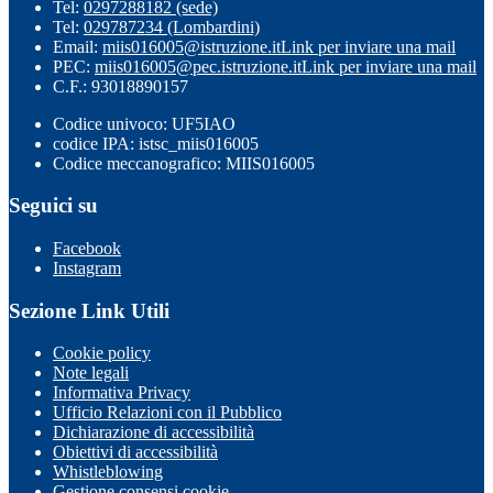
Tel:
0297288182 (sede)
Tel:
029787234 (Lombardini)
Email:
miis016005@istruzione.it
Link per inviare una mail
PEC:
miis016005@pec.istruzione.it
Link per inviare una mail
C.F.: 93018890157
Codice univoco: UF5IAO
codice IPA: istsc_miis016005
Codice meccanografico: MIIS016005
Seguici su
Facebook
Instagram
Sezione Link Utili
Cookie policy
Note legali
Informativa Privacy
Ufficio Relazioni con il Pubblico
Dichiarazione di accessibilità
Obiettivi di accessibilità
Whistleblowing
Gestione consensi cookie