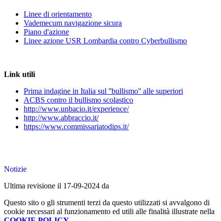
Linee di orientamento
Vademecum navigazione sicura
Piano d'azione
Linee azione USR Lombardia contro Cyberbullismo
Link utili
Prima indagine in Italia sul ''bullismo'' alle superiori
ACBS contro il bullismo scolastico
http://www.unbacio.it/experience/
http://www.abbraccio.it/
https://www.commissariatodips.it/
Notizie
Ultima revisione il 17-09-2024 da
Questo sito o gli strumenti terzi da questo utilizzati si avvalgono di
cookie necessari al funzionamento ed utili alle finalità illustrate nella
COOKIE POLICY
.