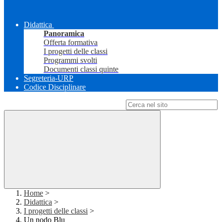
Didattica
Panoramica
Offerta formativa
I progetti delle classi
Programmi svolti
Documenti classi quinte
Segreteria-URP
Codice Disciplinare
Campo di ricerca per le pagine del sito
Home
>
Didattica
>
I progetti delle classi
>
Un nodo Blu