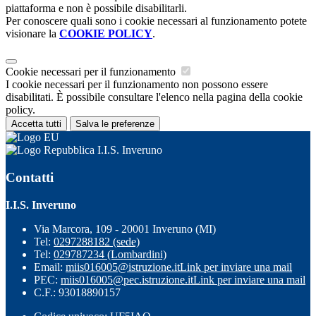
piattaforma e non è possibile disabilitarli.
Per conoscere quali sono i cookie necessari al funzionamento potete
visionare la
COOKIE POLICY
.
Cookie necessari per il funzionamento
I cookie necessari per il funzionamento non possono essere
disabilitati. È possibile consultare l'elenco nella pagina della cookie
policy.
Accetta tutti
Salva le preferenze
I.I.S. Inveruno
Contatti
I.I.S. Inveruno
Via Marcora, 109 - 20001 Inveruno (MI)
Tel:
0297288182 (sede)
Tel:
029787234 (Lombardini)
Email:
miis016005@istruzione.it
Link per inviare una mail
PEC:
miis016005@pec.istruzione.it
Link per inviare una mail
C.F.: 93018890157