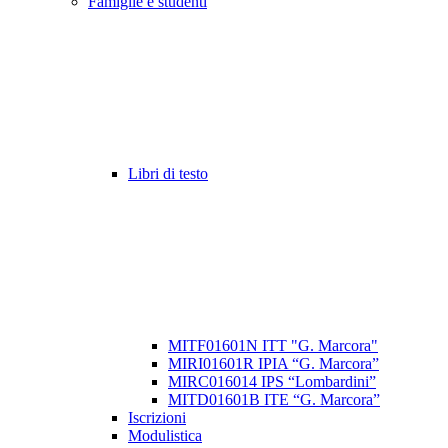
Famiglie e studenti
Libri di testo
MITF01601N ITT "G. Marcora"
MIRI01601R IPIA “G. Marcora”
MIRC016014 IPS “Lombardini”
MITD01601B ITE “G. Marcora”
Iscrizioni
Modulistica