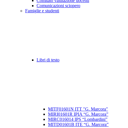
Comitato valutazione docenti
Comunicazioni sciopero
Famiglie e studenti
Libri di testo
MITF01601N ITT "G. Marcora"
MIRI01601R IPIA “G. Marcora”
MIRC016014 IPS “Lombardini”
MITD01601B ITE “G. Marcora”