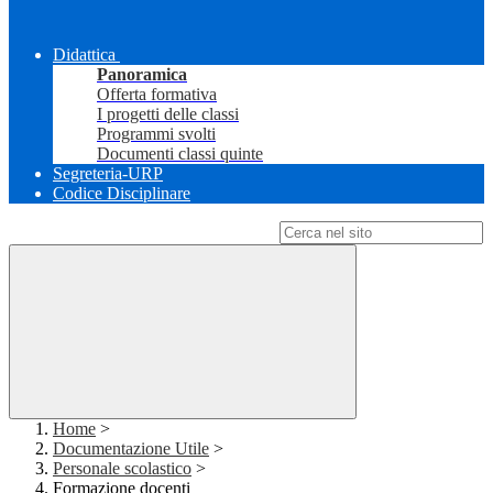
Didattica
Panoramica
Offerta formativa
I progetti delle classi
Programmi svolti
Documenti classi quinte
Segreteria-URP
Codice Disciplinare
Campo di ricerca per le pagine del sito
Home
>
Documentazione Utile
>
Personale scolastico
>
Formazione docenti