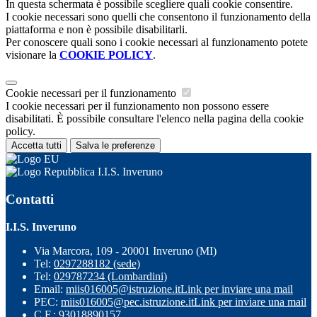
In questa schermata è possibile scegliere quali cookie consentire.
I cookie necessari sono quelli che consentono il funzionamento della
piattaforma e non è possibile disabilitarli.
Per conoscere quali sono i cookie necessari al funzionamento potete
visionare la
COOKIE POLICY
.
Cookie necessari per il funzionamento
I cookie necessari per il funzionamento non possono essere
disabilitati. È possibile consultare l'elenco nella pagina della cookie
policy.
Accetta tutti
Salva le preferenze
I.I.S. Inveruno
Contatti
I.I.S. Inveruno
Via Marcora, 109 - 20001 Inveruno (MI)
Tel:
0297288182 (sede)
Tel:
029787234 (Lombardini)
Email:
miis016005@istruzione.it
Link per inviare una mail
PEC:
miis016005@pec.istruzione.it
Link per inviare una mail
C.F.: 93018890157