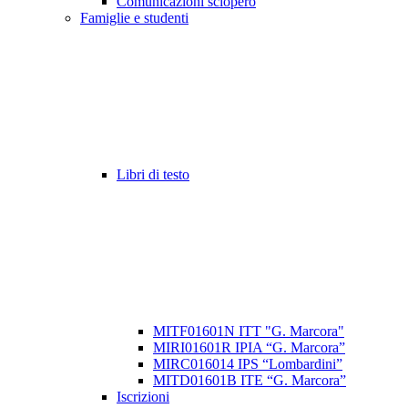
Comunicazioni sciopero
Famiglie e studenti
Libri di testo
MITF01601N ITT "G. Marcora"
MIRI01601R IPIA “G. Marcora”
MIRC016014 IPS “Lombardini”
MITD01601B ITE “G. Marcora”
Iscrizioni