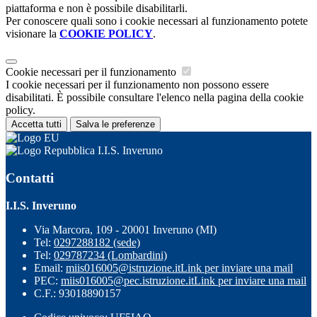
piattaforma e non è possibile disabilitarli.
Per conoscere quali sono i cookie necessari al funzionamento potete
visionare la
COOKIE POLICY
.
Cookie necessari per il funzionamento
I cookie necessari per il funzionamento non possono essere
disabilitati. È possibile consultare l'elenco nella pagina della cookie
policy.
Accetta tutti
Salva le preferenze
I.I.S. Inveruno
Contatti
I.I.S. Inveruno
Via Marcora, 109 - 20001 Inveruno (MI)
Tel:
0297288182 (sede)
Tel:
029787234 (Lombardini)
Email:
miis016005@istruzione.it
Link per inviare una mail
PEC:
miis016005@pec.istruzione.it
Link per inviare una mail
C.F.: 93018890157