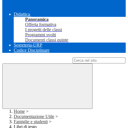
Didattica
Panoramica
Offerta formativa
I progetti delle classi
Programmi svolti
Documenti classi quinte
Segreteria-URP
Codice Disciplinare
Campo di ricerca per le pagine del sito
Home
>
Documentazione Utile
>
Famiglie e studenti
>
Libri di testo