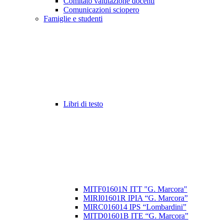
Comitato valutazione docenti
Comunicazioni sciopero
Famiglie e studenti
Libri di testo
MITF01601N ITT "G. Marcora"
MIRI01601R IPIA “G. Marcora”
MIRC016014 IPS “Lombardini”
MITD01601B ITE “G. Marcora”