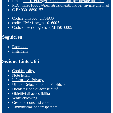
Email:
miis016005@istruzione.it
Link per inviare una mail
PEC:
miis016005@pec.istruzione.it
Link per inviare una mail
C.F.: 93018890157
Codice univoco: UF5IAO
codice IPA: istsc_miis016005
Codice meccanografico: MIIS016005
Seguici su
Facebook
Instagram
Sezione Link Utili
Cookie policy
Note legali
Informativa Privacy
Ufficio Relazioni con il Pubblico
Dichiarazione di accessibilità
Obiettivi di accessibilità
Whistleblowing
Gestione consensi cookie
Amministrazione trasparente