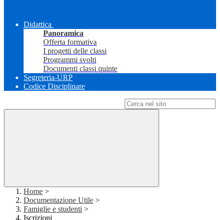
Didattica
Panoramica
Offerta formativa
I progetti delle classi
Programmi svolti
Documenti classi quinte
Segreteria-URP
Codice Disciplinare
Campo di ricerca per le pagine del sito
Home
>
Documentazione Utile
>
Famiglie e studenti
>
Iscrizioni