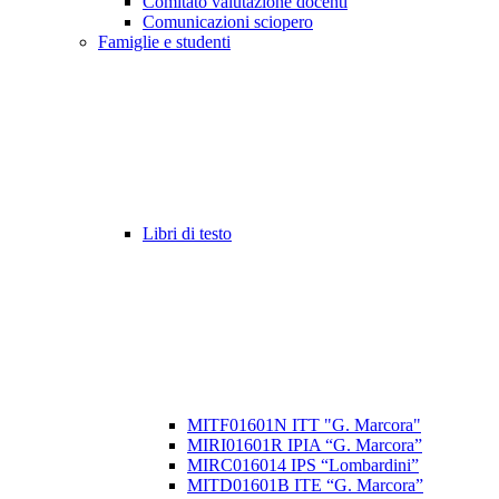
Comitato valutazione docenti
Comunicazioni sciopero
Famiglie e studenti
Libri di testo
MITF01601N ITT "G. Marcora"
MIRI01601R IPIA “G. Marcora”
MIRC016014 IPS “Lombardini”
MITD01601B ITE “G. Marcora”