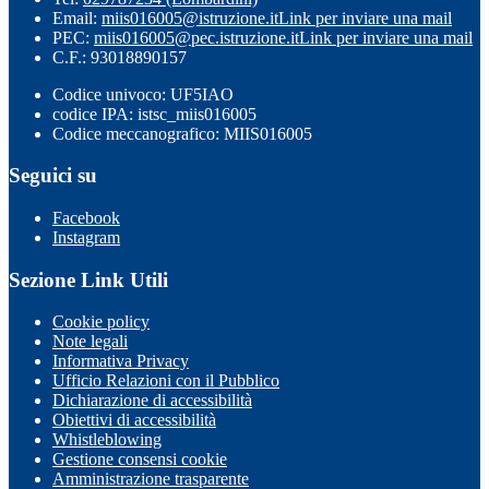
Email:
miis016005@istruzione.it
Link per inviare una mail
PEC:
miis016005@pec.istruzione.it
Link per inviare una mail
C.F.: 93018890157
Codice univoco: UF5IAO
codice IPA: istsc_miis016005
Codice meccanografico: MIIS016005
Seguici su
Facebook
Instagram
Sezione Link Utili
Cookie policy
Note legali
Informativa Privacy
Ufficio Relazioni con il Pubblico
Dichiarazione di accessibilità
Obiettivi di accessibilità
Whistleblowing
Gestione consensi cookie
Amministrazione trasparente