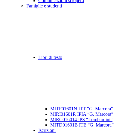
Comunicazioni sciopero
Famiglie e studenti
Libri di testo
MITF01601N ITT "G. Marcora"
MIRI01601R IPIA “G. Marcora”
MIRC016014 IPS “Lombardini”
MITD01601B ITE “G. Marcora”
Iscrizioni