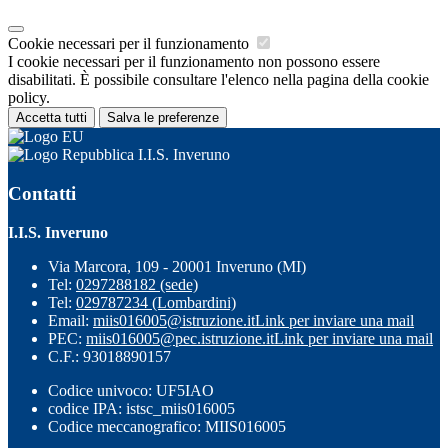
Cookie necessari per il funzionamento
I cookie necessari per il funzionamento non possono essere
disabilitati. È possibile consultare l'elenco nella pagina della cookie
policy.
Accetta tutti
Salva le preferenze
I.I.S. Inveruno
Contatti
I.I.S. Inveruno
Via Marcora, 109 - 20001 Inveruno (MI)
Tel:
0297288182 (sede)
Tel:
029787234 (Lombardini)
Email:
miis016005@istruzione.it
Link per inviare una mail
PEC:
miis016005@pec.istruzione.it
Link per inviare una mail
C.F.: 93018890157
Codice univoco: UF5IAO
codice IPA: istsc_miis016005
Codice meccanografico: MIIS016005