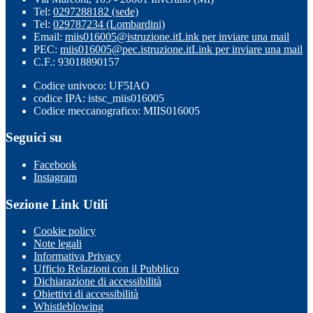
Tel:
0297288182 (sede)
Tel:
029787234 (Lombardini)
Email:
miis016005@istruzione.it
Link per inviare una mail
PEC:
miis016005@pec.istruzione.it
Link per inviare una mail
C.F.: 93018890157
Codice univoco: UF5IAO
codice IPA: istsc_miis016005
Codice meccanografico: MIIS016005
Seguici su
Facebook
Instagram
Sezione Link Utili
Cookie policy
Note legali
Informativa Privacy
Ufficio Relazioni con il Pubblico
Dichiarazione di accessibilità
Obiettivi di accessibilità
Whistleblowing