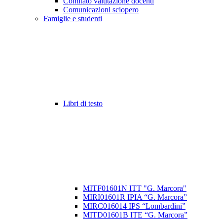
Comitato valutazione docenti
Comunicazioni sciopero
Famiglie e studenti
Libri di testo
MITF01601N ITT "G. Marcora"
MIRI01601R IPIA “G. Marcora”
MIRC016014 IPS “Lombardini”
MITD01601B ITE “G. Marcora”