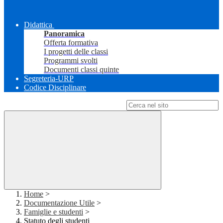
Didattica
Panoramica
Offerta formativa
I progetti delle classi
Programmi svolti
Documenti classi quinte
Segreteria-URP
Codice Disciplinare
Campo di ricerca per le pagine del sito
Home
>
Documentazione Utile
>
Famiglie e studenti
>
Statuto degli studenti