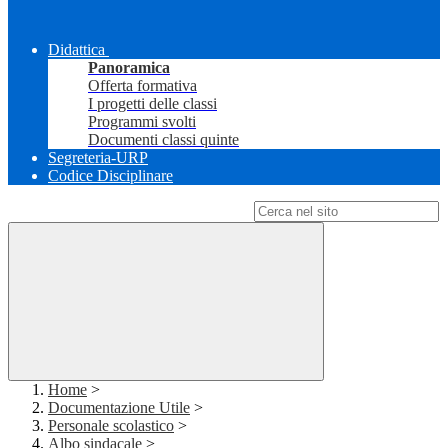
Didattica
Panoramica
Offerta formativa
I progetti delle classi
Programmi svolti
Documenti classi quinte
Segreteria-URP
Codice Disciplinare
Campo di ricerca per le pagine del sito
Home
>
Documentazione Utile
>
Personale scolastico
>
Albo sindacale
>