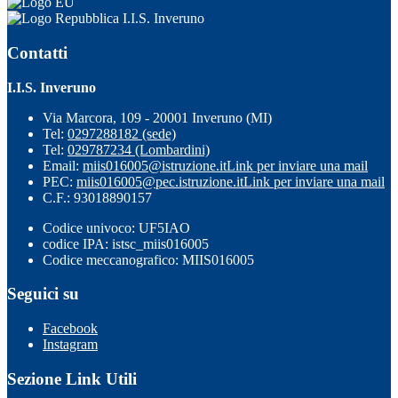
I.I.S. Inveruno
Contatti
I.I.S. Inveruno
Via Marcora, 109 - 20001 Inveruno (MI)
Tel:
0297288182 (sede)
Tel:
029787234 (Lombardini)
Email:
miis016005@istruzione.it
Link per inviare una mail
PEC:
miis016005@pec.istruzione.it
Link per inviare una mail
C.F.: 93018890157
Codice univoco: UF5IAO
codice IPA: istsc_miis016005
Codice meccanografico: MIIS016005
Seguici su
Facebook
Instagram
Sezione Link Utili