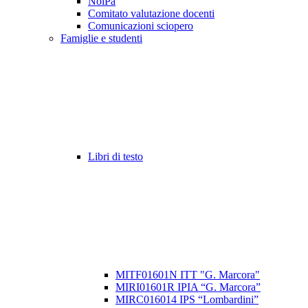
NoiPa
Comitato valutazione docenti
Comunicazioni sciopero
Famiglie e studenti
Libri di testo
MITF01601N ITT "G. Marcora"
MIRI01601R IPIA “G. Marcora”
MIRC016014 IPS “Lombardini”